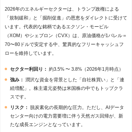
2026年のエネルギーセクターは、トランプ政権による
「規制緩和」と「掘削促進」の恩恵をダイレクトに受けて
います。代表的な銘柄であるエクソン・モービル
（XOM）やシェブロン（CVX）は、原油価格が1バレル＝
70〜80ドルで安定する中、驚異的なフリーキャッシュフ
ローを維持しています。
セクター利回り：
約3.5% 〜 3.8%（2026年1月時点）
強み：
潤沢な資金を背景とした「自社株買い」と「連
続増配」。株主還元姿勢は米国株の中でもトップクラ
スです。
リスク：
脱炭素化の長期的な圧力。ただし、AIデータ
センター向けの電力需要増に伴う天然ガス回帰が、新
たな成長エンジンとなっています。