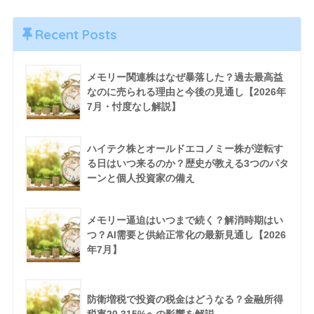
Recent Posts
メモリー関連株はなぜ暴落した？過去最高益
なのに売られる理由と今後の見通し【2026年
7月・忖度なし解説】
ハイテク株とオールドエコノミー株が逆転す
る日はいつ来るのか？歴史が教える3つのパタ
ーンと個人投資家の備え
メモリー逼迫はいつまで続く？解消時期はい
つ？AI需要と供給正常化の最新見通し【2026
年7月】
防衛増税で投資の税金はどうなる？金融所得