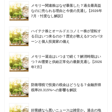
メモリー関連株はなぜ暴落した？過去最高益
なのに売られる理由と今後の見通し【2026年
7月・忖度なし解説】
ハイテク株とオールドエコノミー株が逆転す
る日はいつ来るのか？歴史が教える3つのパタ
ーンと個人投資家の備え
メモリー逼迫はいつまで続く？解消時期はい
つ？AI需要と供給正常化の最新見通し【2026
年7月】
防衛増税で投資の税金はどうなる？金融所得
税率20.315%への影響を解説
好業績なら悪いニュースは雑音か。過去の地