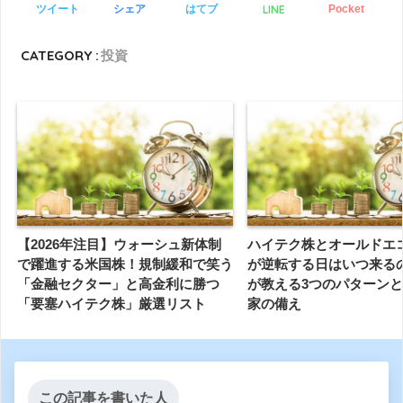
LINE
ツイート
シェア
はてブ
Pocket
CATEGORY :
投資
【2026年注目】ウォーシュ新体制
ハイテク株とオールドエ
で躍進する米国株！規制緩和で笑う
が逆転する日はいつ来る
「金融セクター」と高金利に勝つ
が教える3つのパターン
「要塞ハイテク株」厳選リスト
家の備え
この記事を書いた人