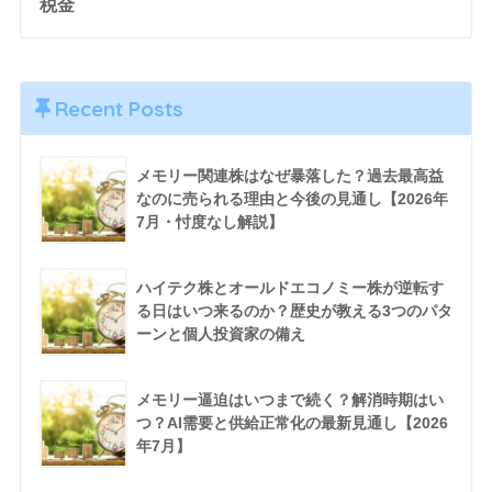
税金
Recent Posts
メモリー関連株はなぜ暴落した？過去最高益
なのに売られる理由と今後の見通し【2026年
7月・忖度なし解説】
ハイテク株とオールドエコノミー株が逆転す
る日はいつ来るのか？歴史が教える3つのパタ
ーンと個人投資家の備え
メモリー逼迫はいつまで続く？解消時期はい
つ？AI需要と供給正常化の最新見通し【2026
年7月】