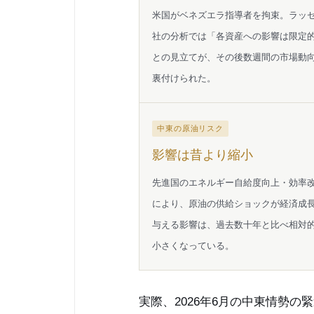
米国がベネズエラ指導者を拘束。ラッ
社の分析では「各資産への影響は限定
との見立てが、その後数週間の市場動
裏付けられた。
中東の原油リスク
影響は昔より縮小
先進国のエネルギー自給度向上・効率
により、原油の供給ショックが経済成
与える影響は、過去数十年と比べ相対
小さくなっている。
実際、2026年6月の中東情勢