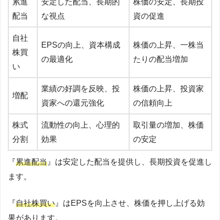
累進
安定した配当、長期的
株価の安定、長期投
配当
な視点
資の促進
自社
EPSの向上、資本構成
株価の上昇、一株当
株買
の最適化
たりの配当増加
い
業績の好調を反映、投
株価の上昇、投資家
増配
資家への還元強化
の信頼向上
株式
流動性の向上、心理的
取引量の増加、株価
分割
効果
の安定
『
累進配当
』は安定した配当を提供し、長期投資を促進し
ます。
『
自社株買い
』はEPSを向上させ、株価を押し上げる効
果があります。