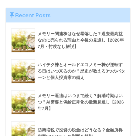
Recent Posts
メモリー関連株はなぜ暴落した？過去最高益
なのに売られる理由と今後の見通し【2026年
7月・忖度なし解説】
ハイテク株とオールドエコノミー株が逆転す
る日はいつ来るのか？歴史が教える3つのパタ
ーンと個人投資家の備え
メモリー逼迫はいつまで続く？解消時期はい
つ？AI需要と供給正常化の最新見通し【2026
年7月】
防衛増税で投資の税金はどうなる？金融所得