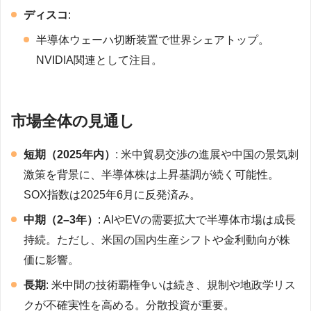
ディスコ
:
半導体ウェーハ切断装置で世界シェアトップ。
NVIDIA関連として注目。
市場全体の見通し
短期（2025年内）
: 米中貿易交渉の進展や中国の景気刺
激策を背景に、半導体株は上昇基調が続く可能性。
SOX指数は2025年6月に反発済み。
中期（2–3年）
: AIやEVの需要拡大で半導体市場は成長
持続。ただし、米国の国内生産シフトや金利動向が株
価に影響。
長期
: 米中間の技術覇権争いは続き、規制や地政学リス
クが不確実性を高める。分散投資が重要。