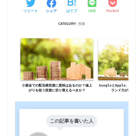
LINE
ツイート
シェア
はてブ
Pocket
CATEGORY :
投資
小資金での配当株投資に意味はあるのか？値上
GoogleとApple、
がりを狙う投資に切り替えるべきか？
ランド力が交差
この記事を書いた人