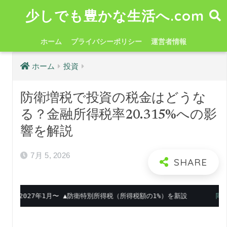
少しでも豊かな生活へ.com
ホーム
プライバシーポリシー
運営者情報
ホーム
投資
防衛増税で投資の税金はどうな
る？金融所得税率20.315%への影
響を解説
7月 5, 2026
2027年1月〜 ▲防衛特別所得税（所得税額の1%）を新設
同時