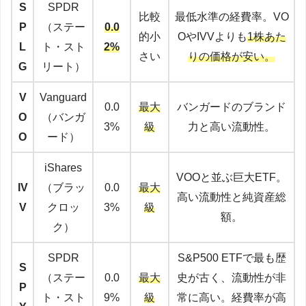
S
SPDR
比較
最低水準の経費率。VO
P
（ステー
0.0
的小
OやIVVよりも
1株あた
L
ト・スト
2%
さい
りの価格が安い。
G
リート）
V
Vanguard
0.0
最大
バンガードのブランド
O
（バンガ
3%
級
力と高い流動性。
O
ード）
iShares
VOOと並ぶ巨大ETF。
IV
（ブラッ
0.0
最大
高い流動性と純資産総
V
クロッ
3%
級
額。
ク）
SPDR
S&P500 ETFで最も歴
S
（ステー
0.0
最大
史が古く、流動性が非
P
ト・スト
9%
級
常に高い。経費率が高