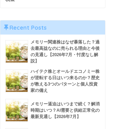
Recent Posts
メモリー関連株はなぜ暴落した？過
去最高益なのに売られる理由と今後
の見通し【2026年7月・忖度なし解
説】
ハイテク株とオールドエコノミー株
が逆転する日はいつ来るのか？歴史
が教える3つのパターンと個人投資
家の備え
メモリー逼迫はいつまで続く？解消
時期はいつ？AI需要と供給正常化の
最新見通し【2026年7月】