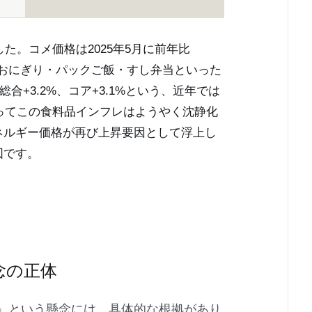
した。コメ価格は2025年5月に前年比
し、おにぎり・パックご飯・すし弁当といった
合+3.2%、コア+3.1%という、近年では
入ってこの食料品インフレはようやく沈静化
ネルギー価格が再び上昇要因として浮上し
図です。
念の正体
」という懸念には、具体的な根拠があり