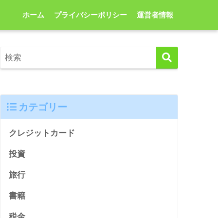
ホーム
プライバシーポリシー
運営者情報
カテゴリー
クレジットカード
投資
旅行
円を投入も、過去より小規模
第一生命経済研究所 ▼「足元では落ち着
書籍
税金