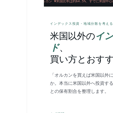
オルカン ▼米国比率は約64.5%、すでに米国中心
インデックス投資・地域分散を考え
米国以外の
イ
ド
、
買い方とおす
「オルカンを買えば米国以外
か。本当に米国以外へ投資す
との保有割合を整理します。