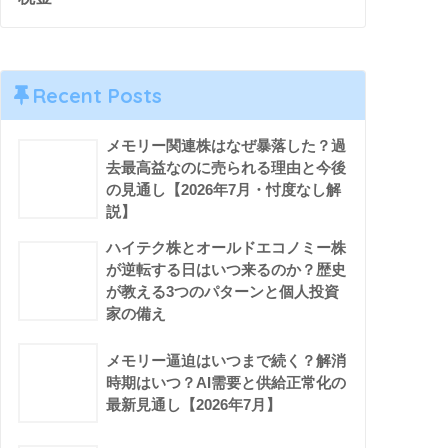
米国を含む、「米国以外」ではない
新興国株式・日本株式 ▲純粋に
Recent Posts
メモリー関連株はなぜ暴落した？過
去最高益なのに売られる理由と今後
の見通し【2026年7月・忖度なし解
説】
ハイテク株とオールドエコノミー株
が逆転する日はいつ来るのか？歴史
が教える3つのパターンと個人投資
家の備え
メモリー逼迫はいつまで続く？解消
時期はいつ？AI需要と供給正常化の
最新見通し【2026年7月】