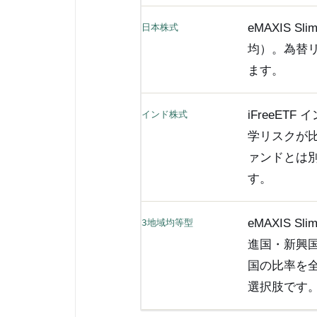
eMAXIS 
日本株式
均）。為替
ます。
iFreeET
インド株式
学リスクが
ァンドとは
す。
eMAXIS 
3地域均等型
進国・新興
国の比率を全
選択肢です